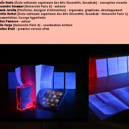
cile Haute
(École nationale supérieure des Arts Décoratifs, EnsadLab) - conception visuelle
exandra Saemmer
(Université Paris 8) - auteure
mek Jarolim
(Plasticien, designer d'interaction) - ergonomie, graphisme, développement
rélie Herbet
(École nationale supérieure des Arts Décoratifs, EnsadLab - Université Paris 1) 
cumentation, tissage hypertexte
lien Pænasse
- auteur
ile Farge
(Université Paris 8) - coordination écriture
eline Brulé
- première version ePub