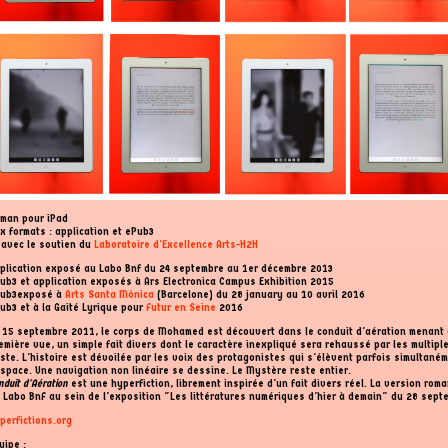
man pour iPad
x formats : application et ePub3
 avec le soutien du
Laboratoire d'Excellence Arts-H2H
plication exposé au Labo Bnf du 24 septembre au 1er décembre 2013
ub3 et application exposés à Ars Electronica Campus Exhibition 2015
ub3exposé à
Arts Santa Mònica
(Barcelone) du 28 january au 10 avril 2016
ub3 et à la Gaité Lyrique pour
Futur en Seine
2016
 15 septembre 2011, le corps de Mohamed est découvert dans le conduit d'aération menant 
emière vue, un simple fait divers dont le caractère inexpliqué sera rehaussé par les multipl
ste. L'histoire est dévoilée par les voix des protagonistes qui s'élèvent parfois simultané
espace. Une navigation non linéaire se dessine. Le Mystère reste entier.
nduit d'Aération
est une hyperfiction, librement inspirée d'un fait divers réel. La version ro
 Labo BnF au sein de l'exposition "Les littératures numériques d'hier à demain" du 28 sep
perfictions.org
uipe :