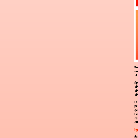
Ro
au
et
Ap
eP
eP
eP
Le
pr
ge
l'
Co
au
hy
Éq