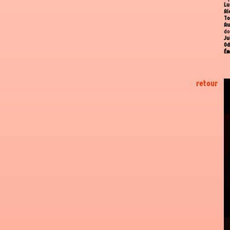
Lu
Al
To
Au
do
Ju
Od
Ém
retour