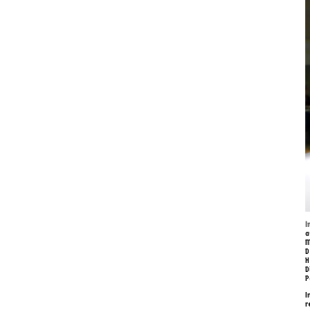
I
a
M
D
H
D
P
I
r