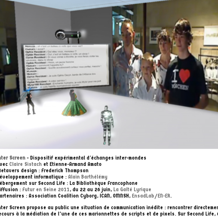
nter Screen
- Dispositif expérimental d'échanges inter-mondes
vec
Claire Sistach
et Etienne-Armand Amato
etavers design : Frederick Thompson
éveloppement informatique :
Alain Barthélémy
ébergement sur Second Life : La Bibliothèque Francophone
iffusion :
Futur en Seine 2011
, du 22 au 26 juin,
La Gaîté Lyrique
artenaires : Association Coalition Cyborg, ICAN, OMNSH,
EnsadLab/EN-ER
.
nter Screen propose au public une situation de communication inédite : rencontrer directeme
ecours à la médiation de l’une de ces marionnettes de scripts et de pixels. Sur Second Life,